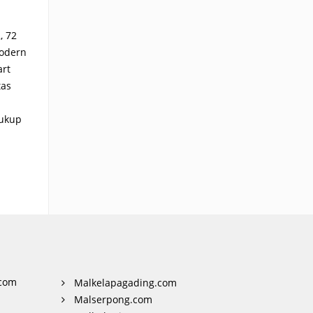
, 72
modern
art
tas
cukup
com
Malkelapagading.com
Malserpong.com